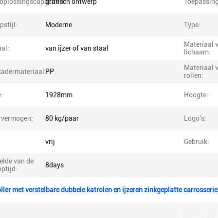
oplossingscapaciteit:
grafisch ontwerp
Toepassing
stijl:
Moderne
Type:
Materiaal 
al:
van ijzer of van staal
lichaam:
Materiaal 
kadermateriaal:
PP
rollen:
:
1928mm
Hoogte:
rvermogen:
80 kg/paar
Logo's:
vrij
Gebruik:
elde van de
8days
ptijd:
ller met verstelbare dubbele katrolen en ijzeren zinkgeplatte carrosserie