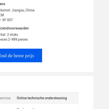
ens
rkomst: Jiangsu, China
EM
: XF 007
verzendvoorwaarden
tal: 2 stuks
pieces 2-999 pieces
ind de beste prijs
ervice:
Online technische ondersteuning