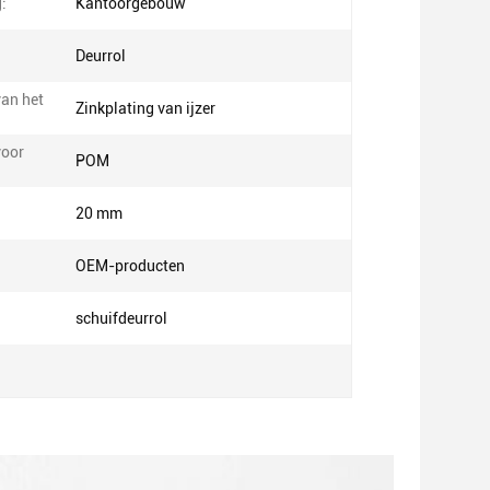
:
Kantoorgebouw
Deurrol
van het
Zinkplating van ijzer
voor
POM
20 mm
OEM-producten
schuifdeurrol