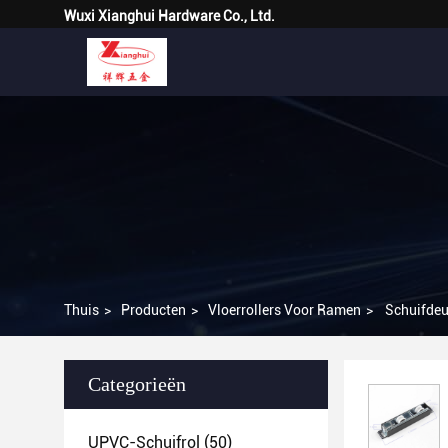
Wuxi Xianghui Hardware Co., Ltd.
Thuis
>
Producten
>
Vloerrollers Voor Ramen
>
Schuifdeur
Categorieën
UPVC-Schuifrol
(50)