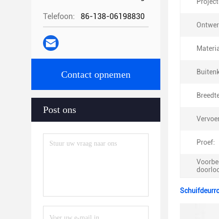
Project
Telefoon:
86-138-06198830
Ontwerp
Materia
Buiten
Contact opnemen
Breedte
Post ons
Vervoe
Proef:
Voorbe
doorloo
Schuifdeurro