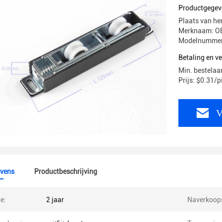
Productgegev
Plaats van he
Merknaam: O
Modelnummer
Betaling en 
Min. bestelaan
Prijs: $0.31/
V
vens
Productbeschrijving
e:
2 jaar
Naverkoops