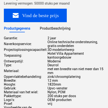
Levering vermogen: 50000 stuks per maand
Vind de beste prijs
Productgegevens
Productbeschrijving
Garantie:
2 jaar
Online technische ondersteuning,
Naverkoopservice:
gratis onderdelen
Projectoplossingscapaciteit:
3D modelontwerp
Hotel Villa Appartement
Toepassing:
kantoorgebouw
Ontwerpstijl:
Moderne
Type:
Deurrol
met een breedte van niet meer dan 15
Materiaal:
mm
Oppervlaktebehandeling:
zink/chroomplatering
Breedte:
12 mm
Hoogte:
1820mm
Gebruik:
Upvc-venster
Materiaal van het wiel:
Nylon, POM
Pakkettype:
200 stuks per doos
Logo's:
OEM-producten
Proef:
vrij
Voorbeelde van de