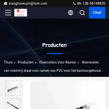
xianghuiwujin@tom.com
86-138-06198830
Citaat
Producten
Thuis
>
Producten
>
Vloerrollers Voor Ramen
>
Roerwielen
van roestvrij staal voor ramen van PVC voor het kantoorgebouw
van hotels, villa's en appartementen