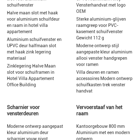
schuifvenster
Vensterhandvat met logo
OEM
Halve maan slot met haak
voor aluminium schuifdeur
Sterke aluminium-glijven
en raam in hotel villa
raamgreep voor PVC-
appartement
kasement schuifvenster
Gewicht 112 g
Aluminium schuifvenster en
UPVC deur halfmaan slot
Moderne ontwerp stijl
met haak zink legering
aangepaste kleur aluminium
materiaal
allooi venster handgrepen
voor ramen
Zinklegering Halve Maan
slot voor schuiframen in
Villa deuren en ramen
Hotel Villa Appartement
accessoires Modern ontwerp
Office Building
schuifkasten trek venster
handvat
Scharnier voor
Vervoerstaaf van het
vensterdeuren
raam
Moderne ontwerp aangepast
Kantoorgebouw 800 mm
kleur aluminium deur
Aluminium met een modern
scharnier vouw pivot
ontwerp