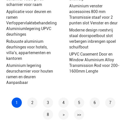
scharnier voor raam
Aluminium venster
Applicatie voor deuren en
accessoires 800 mm
ramen
Transmissie staaf voor 2
Verfoppervlaktebehandeling
punten slot Venster en deur
Aluminiumlegering UPVC
Moderne design roestvrij
deurhinges
staal doorspoelbout slot
Robuuste aluminium
verbergen inbrengen spoel
deurhinges voor hotels,
schuifbout
villa's, appartementen en
UPVC Casement Door en
kantoren
Window Aluminium Alloy
Aluminium legering
Transmission Rod voor 200-
deurscharnier voor houten
1600mm Lengte
ramen en deuren
Aanpasbaar
1
2
3
4
5
6
7
8
>
>>