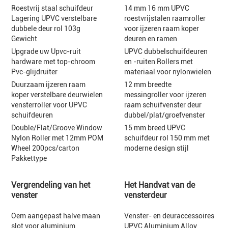
Roestvrij staal schuifdeur
14 mm 16 mm UPVC
Lagering UPVC verstelbare
roestvrijstalen raamroller
dubbele deur rol 103g
voor ijzeren raam koper
Gewicht
deuren en ramen
Upgrade uw Upvc-ruit
UPVC dubbelschuifdeuren
hardware met top-chroom
en -ruiten Rollers met
Pvc-glijdruiter
materiaal voor nylonwielen
Duurzaam ijzeren raam
12 mm breedte
koper verstelbare deurwielen
messingroller voor ijzeren
vensterroller voor UPVC
raam schuifvenster deur
schuifdeuren
dubbel/plat/groefvenster
Double/Flat/Groove Window
15 mm breed UPVC
Nylon Roller met 12mm POM
schuifdeur rol 150 mm met
Wheel 200pcs/carton
moderne design stijl
Pakkettype
Vergrendeling van het
Het Handvat van de
venster
vensterdeur
Oem aangepast halve maan
Venster- en deuraccessoires
slot voor aluminium
UPVC Aluminium Alloy