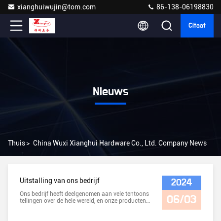
xianghuiwujin@tom.com
86-138-06198830
Citaat
Nieuws
Thuis
>
China Wuxi Xianghui Hardware Co., Ltd. Company News
Uitstalling van ons bedrijf
2024
Ons bedrijf heeft deelgenomen aan vele tentoons
06/03
tellingen over de hele wereld, en onze producten
zijn erkend door klanten.