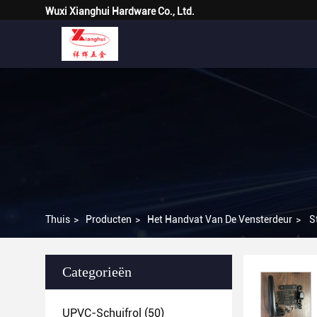
Wuxi Xianghui Hardware Co., Ltd.
Thuis
>
Producten
>
Het Handvat Van De Vensterdeur
>
S
Categorieën
UPVC-Schuifrol
(50)