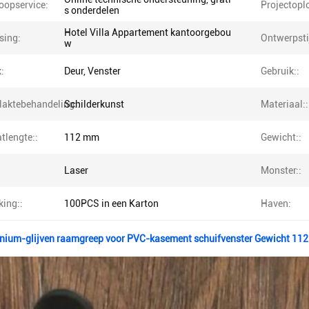
oopservice:
Projectopl
s onderdelen
Hotel Villa Appartement kantoorgebou
sing:
Ontwerpstij
w
:
Deur, Venster
Gebruik::
laktebehandeling::
Schilderkunst
Materiaal::
tlengte::
112 mm
Gewicht::
Laser
Monster::
king::
100PCS in een Karton
Haven:
inium-glijven raamgreep voor PVC-kasement schuifvenster Gewicht 112