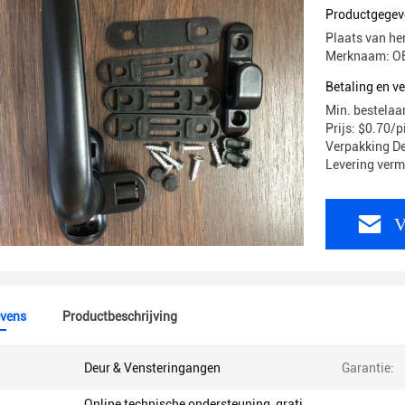
Productgegev
Plaats van he
Merknaam: O
Betaling en 
Min. bestelaan
Prijs: $0.70/
Verpakking De
Levering ver
V
vens
Productbeschrijving
Deur & Vensteringangen
Garantie:
Online technische ondersteuning, grati