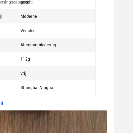
ossingscapaciteit:
geen
l:
Moderne
Venster
Aluminiumlegering
112g
vrij
Shanghai Ningbo
 g