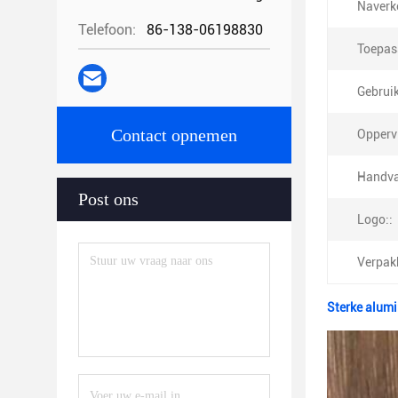
Naverk
Telefoon:
86-138-06198830
Toepas
Gebruik
Contact opnemen
Opperv
Handva
Post ons
Logo::
Verpak
Sterke alum