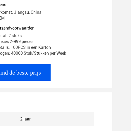
ens
rkomst: Jiangsu, China
EM
verzendvoorwaarden
tal: 2 stuks
pieces 2-999 pieces
tails: 100PCS in een Karton
mogen: 40000 Stuk/Stukken per Week
ind de beste prijs
2 jaar