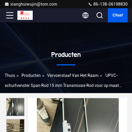
xianghuiwujin@tom.com
86-138-06198830
Citaat
Producten
Thuis
>
Producten
>
Vervoerstaaf Van Het Raam
>
UPVC-
schuifvenster Span Rod 15 mm Transmissie Rod voor op maat
gemaakte eisen