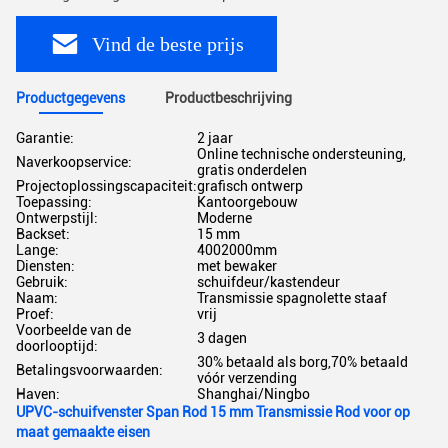
Vind de beste prijs
Productgegevens
Productbeschrijving
Garantie:
2 jaar
Online technische ondersteuning,
Naverkoopservice:
gratis onderdelen
Projectoplossingscapaciteit:
grafisch ontwerp
Toepassing:
Kantoorgebouw
Ontwerpstijl:
Moderne
Backset:
15 mm
Lange:
4002000mm
Diensten:
met bewaker
Gebruik:
schuifdeur/kastendeur
Naam:
Transmissie spagnolette staaf
Proef:
vrij
Voorbeelde van de
3 dagen
doorlooptijd:
30% betaald als borg,70% betaald
Betalingsvoorwaarden:
vóór verzending
Haven:
Shanghai/Ningbo
UPVC-schuifvenster Span Rod 15 mm Transmissie Rod voor op
maat gemaakte eisen