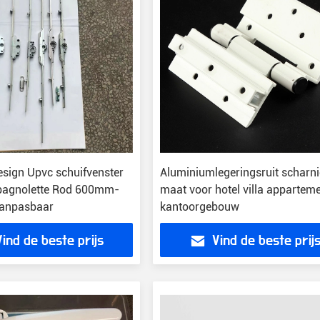
sign Upvc schuifvenster
Aluminiumlegeringsruit scharni
pagnolette Rod 600mm-
maat voor hotel villa appartem
anpasbaar
kantoorgebouw
Vind de beste prijs
Vind de beste prij