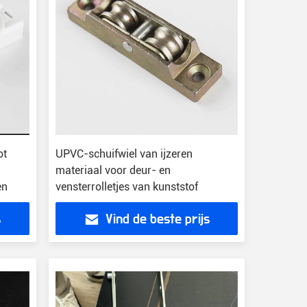
ot
UPVC-schuifwiel van ijzeren
materiaal voor deur- en
en
vensterrolletjes van kunststof
s
Vind de beste prijs