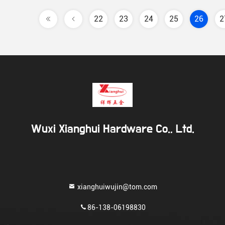
22
23
24
25
26
2
Wuxi Xianghui Hardware Co., Ltd.
xianghuiwujin@tom.com
86-138-06198830