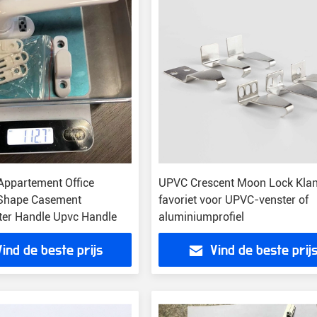
 Appartement Office
UPVC Crescent Moon Lock Klan
 Shape Casement
favoriet voor UPVC-venster of
ter Handle Upvc Handle
aluminiumprofiel
Vind de beste prijs
Vind de beste prij