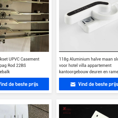
kset UPVC Casement
118g Aluminium halve maan sl
pag Rod 22BS
voor hotel villa appartement
ebalk
kantoorgebouw deuren en ram
Vind de beste prijs
Vind de beste prij