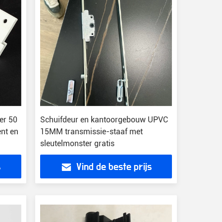
er 50
Schuifdeur en kantoorgebouw UPVC
ent en
15MM transmissie-staaf met
sleutelmonster gratis
s
Vind de beste prijs